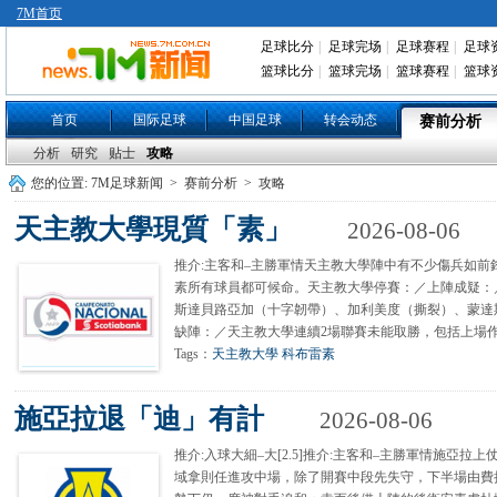
7M首页
足球比分
|
足球完场
|
足球赛程
|
足球
篮球比分
|
篮球完场
|
篮球赛程
|
篮球
首页
国际足球
中国足球
转会动态
赛前分析
分析
研究
贴士
攻略
您的位置:
7M足球新闻
>
赛前分析
>
攻略
天主教大學現質「素」
2026-08-06
推介:主客和–主勝軍情天主教大學陣中有不少傷兵如
素所有球員都可候命。天主教大學停賽：／上陣成疑：
斯達貝路亞加（十字韌帶）、加利美度（撕裂）、蒙達
缺陣：／天主教大學連續2場聯賽未能取勝，包括上場作
Tags：
天主教大學
科布雷素
施亞拉退「迪」有計
2026-08-06
推介:入球大細–大[2.5]推介:主客和–主勝軍情施亞拉上
域拿則任進攻中場，除了開賽中段先失守，下半場由費