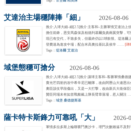
Tags：
甘堡爾
精英隊
艾達治主場穩陣捧「細」
2026-08-06
推介:入球大細–細[2.5]推介:主客和–主勝軍情艾達治
擔任前鋒，恩安馬森保及柏德列基爾負責兩翼突擊，可
現已有交代，不致多失，但最終仍以1球飲恨。堤洛爾上仗
登費達為進攻中場；配合米高奧拉基比及侯辛 ……
[详
Tags：
堤洛爾
艾達治
域堡態穩可搶分
2026-08-06
推介:入球大細–細[2.5]推介:讓球主客和–客勝軍情桑德
賽光芒四射的攻中希辛尼已離隊，改由阿歷山大連恩出
奧臣該仗早段傷出，又是一大打擊，改由新兵大衛保臣
贊臣同場未有如首戰般戴上隊長臂章落場，惹人關注 
Tags：
域堡
桑德捷斯基
薩卡特卡斯鋒力可靠吼「大」
2026-
軍情多拉多斯上輪聯賽鬥奧沙卡，埋門次數雖遠不及對