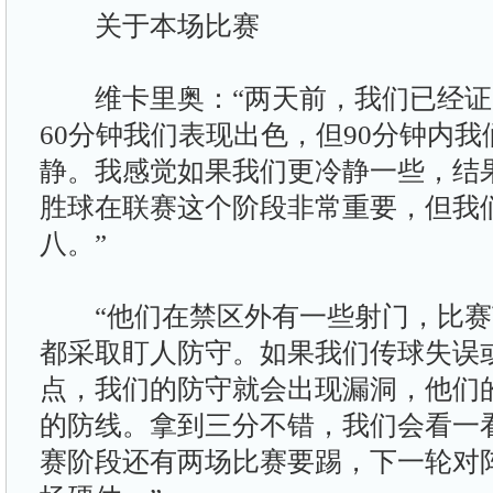
关于本场比赛
维卡里奥：“两天前，我们已经证
60分钟我们表现出色，但90分钟内
静。我感觉如果我们更冷静一些，结
胜球在联赛这个阶段非常重要，但我
八。”
“他们在禁区外有一些射门，比赛
都采取盯人防守。如果我们传球失误
点，我们的防守就会出现漏洞，他们
的防线。拿到三分不错，我们会看一
赛阶段还有两场比赛要踢，下一轮对