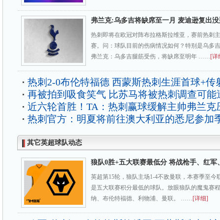
弗兰克:乌多吉将缺席至一月 麦迪逊复出
热刺即将在欧冠对阵布拉格斯拉维亚，赛前热刺
赛。问：球队目前的伤病情况如何？特别是乌多吉
弗兰克：乌多吉腿筋受伤，将缺席至明年 ……
[详
热刺2-0布伦特福德 西蒙斯热刺生涯首球+传
再被拍到吸食笑气 比苏马将被热刺调查可能
近六轮首胜！TA：热刺赢球缓解主帅弗兰克
热刺官方：明夏将前往澳大利亚的悉尼参加
其它英超球队动态
狼队0胜+五大联赛最低分 将战枪手、红军
英超第15轮，狼队主场1-4不敌曼联，本赛季至今
是五大联赛积分最低的球队。放眼狼队的魔鬼赛
纳、布伦特福德、利物浦、曼联。 ……
[详细]