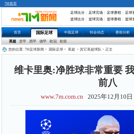
7M首页
足球比分
|
足球完场
|
足球赛程
|
足球
篮球比分
|
篮球完场
|
篮球赛程
|
篮球
首页
中国足球
转会动态
赛前分析
国际足球
英超
意甲
西甲
德甲
欧冠
欧联
您的位置:
7M足球新闻
>
国际足球
>
英超
> 其它英超球队 > 正文
维卡里奥:净胜球非常重要 
前八
www.7m.com.cn
2025年12月1